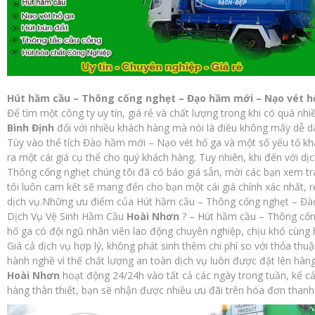
Hút hầm cầu – Thông cống nghẹt – Đạo hầm mới – Nạo vét h
Để tìm một công ty uy tín, giá rẻ và chất lượng trong khi có quá nhi
Bình Định
đối với nhiều khách hàng mà nói là điều không mấy dễ d
Tùy vào thể tích Đào hầm mới – Nạo vét hố ga và một số yếu tố k
ra một cái giá cụ thể cho quý khách hàng. Tuy nhiên, khi đến với dị
Thông cống nghẹt chúng tôi đã có báo giá sẵn, mời các bạn xem tr
tôi luôn cam kết sẽ mang đến cho bạn một cái giá chính xác nhất,
dịch vụ.Những ưu điểm của Hút hầm cầu – Thông cống nghẹt – Đà
Dịch Vụ Vệ Sinh Hầm Cầu
Hoài Nhơn
? – Hút hầm cầu – Thông cố
hố ga có đội ngũ nhân viên lao động chuyên nghiệp, chịu khó cùng hệ
Giá cả dịch vụ hợp lý, không phát sinh thêm chi phí so với thỏa thu
hành nghề vì thế chất lượng an toàn dịch vụ luôn được đặt lên hàn
Hoài Nhơn
hoạt động 24/24h vào tất cả các ngày trong tuần, kể cả 
hàng thân thiết, bạn sẽ nhận được nhiều ưu đãi trên hóa đơn thanh