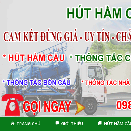
Skip
Skip
to
to
navigation
content
TRANG CHỦ
GIỚI THIỆU
HÚT HẦM CẦ