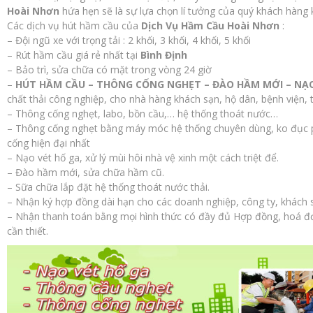
Hoài Nhơn
hứa hẹn sẽ là sự lựa chọn lí tưởng của quý khách hàng 
Các dịch vụ hút hầm cầu của
Dịch Vụ Hầm Cầu Hoài Nhơn
:
– Đội ngũ xe với trọng tải : 2 khối, 3 khối, 4 khối, 5 khối
– Rút hầm cầu giá rẻ nhất tại
Bình Định
– Bảo trì, sửa chữa có mặt trong vòng 24 giờ
–
HÚT HẦM CẦU – THÔNG CỐNG NGHẸT – ĐÀO HẦM MỚI – NẠO
chất thải công nghiệp, cho nhà hàng khách sạn, hộ dân, bệnh viện, 
– Thông cống nghẹt, labo, bồn cầu,… hệ thống thoát nước…
– Thông cống nghẹt bằng máy móc hệ thống chuyên dùng, ko đục
cống hiện đại nhất
– Nạo vét hố ga, xử lý mùi hôi nhà vệ xinh một cách triệt để.
– Đào hầm mới, sửa chữa hầm cũ.
– Sữa chữa lắp đặt hệ thống thoát nước thải.
– Nhận ký hợp đồng dài hạn cho các doanh nghiệp, công ty, khách s
– Nhận thanh toán bằng mọi hình thức có đầy đủ Hợp đồng, hoá đơ
cần thiết.