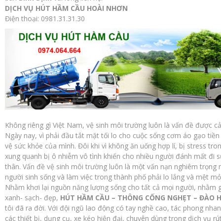
DỊCH VỤ HÚT HẦM CẦU HOÀI NHƠN
Điện thoại: 0981.31.31.30
Không riêng gì Việt Nam, vệ sinh môi trường luôn là vấn đề được c
Ngày nay, vì phải đầu tắt mặt tối lo cho cuộc sống cơm áo gạo tiền
vệ sức khỏe của mình. Đôi khi vì không ăn uống hợp lí, bị stress tr
xung quanh bị ô nhiễm vô tình khiến cho nhiều người đánh mất đi s
thân. Vấn đề vệ sinh môi trường luôn là một vấn nạn nghiêm trọng 
người sinh sống và làm việc trong thành phố phải lo lắng và mệt mỏi
Nhằm khơi lại nguồn năng lượng sống cho tất cả mọi người, nhằm g
xanh- sạch- đẹp,
HÚT HẦM CẦU – THÔNG CỐNG NGHẸT – ĐÀO H
tôi đã ra đời. Với đội ngũ lao động có tay nghề cao, tác phong nhanh
các thiết bị, dụng cụ, xe kéo hiện đại, chuyên dùng trong dịch vụ r