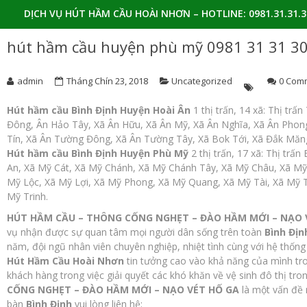
DỊCH VỤ HÚT HẦM CẦU HOÀI NHƠN – HOTLINE: 0981.31.31.3
hút hầm cầu huyện phù mỹ 0981 31 31 3
admin
Tháng Chín 23, 2018
Uncategorized
0 Com
Hút hầm cầu Bình Định Huyện Hoài Ân
1 thị trấn, 14 xã: Thị tr
Đông, Ân Hảo Tây, Xã Ân Hữu, Xã Ân Mỹ, Xã Ân Nghĩa, Xã Ân Phong
Tín, Xã Ân Tường Đông, Xã Ân Tường Tây, Xã Bok Tới, Xã Đắk Măn
Hút hầm cầu Bình Định Huyện Phù Mỹ
2 thị trấn, 17 xã: Thị trấ
An, Xã Mỹ Cát, Xã Mỹ Chánh, Xã Mỹ Chánh Tây, Xã Mỹ Châu, Xã Mỹ
Mỹ Lộc, Xã Mỹ Lợi, Xã Mỹ Phong, Xã Mỹ Quang, Xã Mỹ Tài, Xã Mỹ 
Mỹ Trinh.
HÚT HẦM CẦU – THÔNG CỐNG NGHẸT – ĐÀO HẦM MỚI – NẠO 
vụ nhận được sự quan tâm mọi người dân sống trên toàn
Bình Địn
năm, đội ngũ nhân viên chuyên nghiệp, nhiệt tình cùng với hệ thống
Hút Hầm Cầu Hoài Nhơn
tin tưởng cao vào khả năng của mình tr
khách hàng trong việc giải quyết các khó khăn về vệ sinh đô thị tr
CỐNG NGHẸT – ĐÀO HẦM MỚI – NẠO VÉT HỐ GA
là một vấn đề 
bàn
Bình Định
vui lòng liên hệ: