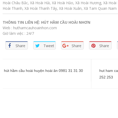
Hoài Châu Bắc, Xã Hoài Hải, Xã Hoài Hảo, Xã Hoài Hương, Xã Hoài 
Hoài Thanh, Xã Hoài Thanh Tây, Xã Hoài Xuân, Xã Tam Quan Nam
THÔNG TIN LIÊN HỆ: HÚT HẦM CẦU HOÀI NHƠN
Web : huthamcauhoainhon.com
Giờ làm việc : 24/7
Share
Tweet
Share
Share
Điều
hướng
hút hầm cầu hoài huyện hoài ân 0981 31 31 30
hut ham ca
252 253
bài
viết