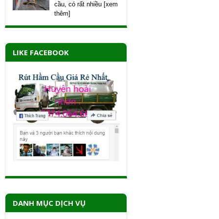
cầu, có rất nhiều [xem
thêm]
LIKE FACEBOOK
DANH MỤC DỊCH VỤ