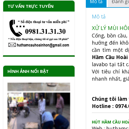
Mô tả
Đánh gi
TƯ VẤN TRỰC TUYẾN
Mô tả
XỬ LÝ MÙI HÔI
Cống, bồn cầu,
hưởng đến khôn
cần tìm một dị
Hầm Cầu Hoài
lavabo tại tất 
Với tiêu chí k
HÌNH ẢNH NỔI BẬT
nhanh nhất, giá
Chúng tôi làm 
Hotline : 0974
HÚT HẦM CẦU HO
Web : huthamc