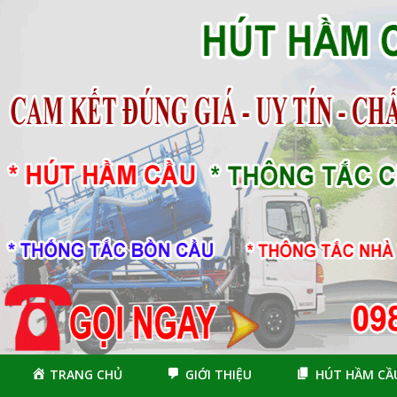
Skip
Skip
to
to
navigation
content
TRANG CHỦ
GIỚI THIỆU
HÚT HẦM CẦ